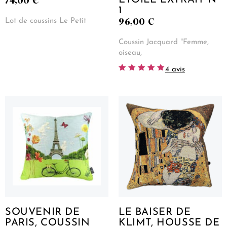
74,00
€
ÉTOILE EXTRAIT N°
1
96,00
€
Lot de coussins Le Petit
Coussin Jacquard "Femme,
oiseau,
4 avis
Note
5.00
sur 5
SOUVENIR DE
LE BAISER DE
PARIS, COUSSIN
KLIMT, HOUSSE DE