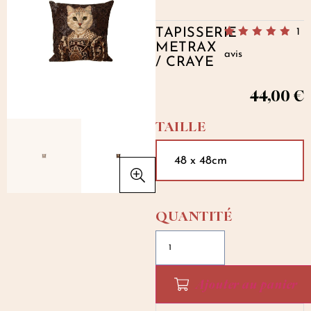
TAPISSERIE
1
Noté
1
5.00
sur
METRAX
avis
5 basé sur
/ CRAYE
notation client
44,00
€
TAILLE
48 x 48cm
Ajouter au panier