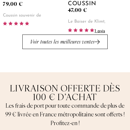
79,00
€
COUSSIN
47,00
€
Coussin souvenir de
Le Baiser de Klimt,
Note
1 avis
5.00
Note
sur 5
5.00
Voir toutes les meilleures ventes
sur 5
LIVRAISON OFFERTE DÈS
100 € D’ACHAT
Les frais de port pour toute commande de plus de
99 € livrée en France métropolitaine sont offerts !
Profitez-en !