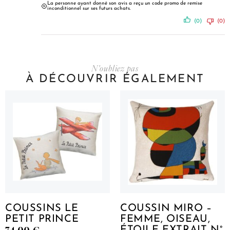
La personne ayant donné son avis a reçu un code promo de remise
inconditionnel sur ses futurs achats.
(0)
(0)
N'oubliez pas
À DÉCOUVRIR ÉGALEMENT
COUSSINS LE
COUSSIN MIRO –
PETIT PRINCE
FEMME, OISEAU,